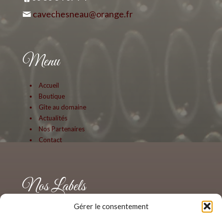
cavechesneau@orange.fr
Menu
Accueil
Boutique
Gîte au domaine
Actualités
Nos Partenaires
Contact
Nos Labels
Gérer le consentement