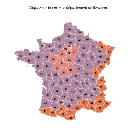
Cliquez sur la carte, le département de livraison.
62
59
80
76
08
02
60
95
50
14
27
57
55
51
78
61
54
67
77
91
28
22
10
29
88
35
53
52
72
68
45
89
56
90
70
41
21
49
44
25
37
58
18
36
39
85
71
86
79
03
01
23
74
01
87
69
17
63
42
16
73
19
38
43
24
15
07
33
05
26
46
48
47
12
04
30
82
84
40
06
81
32
13
34
83
31
64
11
65
09
66